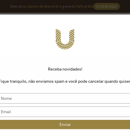
Descubra
cupons de desconto
e garanta
frete grátis
CLIQUE AQUI
U
ÉS
ASSINATURA
PRODUTOS
ROTA DO CAFÉ
Receba novidades!
Fique tranquilo, não enviamos spam e você pode cancelar quando quiser
Type
your
name
Type
your
email
Enviar